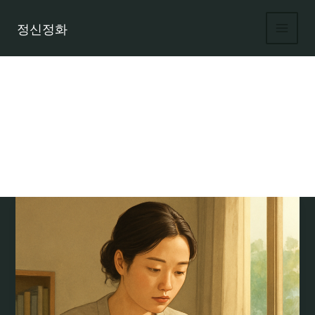
콘
텐
정신정화
츠
로
건
너
뛰
기
현금 필요성