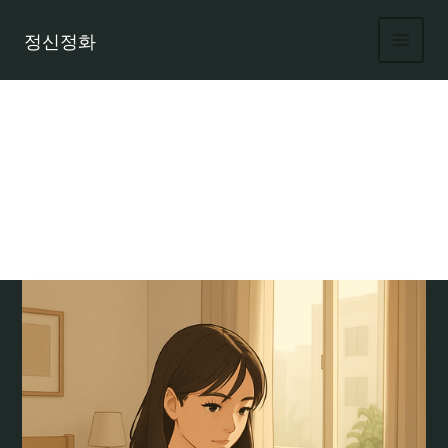
콘
텐
정신정화
츠
로
건
너
뛰
기
파트타임 채용