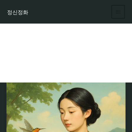
콘
텐
정신정화
츠
로
건
너
뛰
기
토칼리 발음