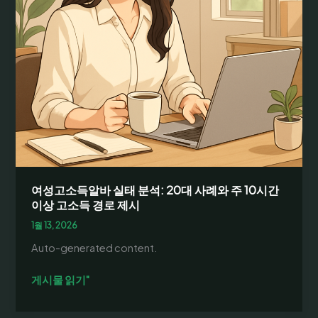
여성고소득알바 실태 분석: 20대 사례와 주 10시간
이상 고소득 경로 제시
1월 13, 2026
Auto-generated content.
여
게시물 읽기"
성
고