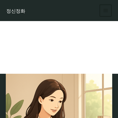
콘
텐
정신정화
츠
로
건
너
뛰
기
초단시간 고소득 알바