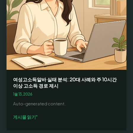
여성고소득알바 실태 분석: 20대 사례와 주 10시간
이상 고소득 경로 제시
1월 13, 2026
Auto-generated content.
여
게시물 읽기"
성
고