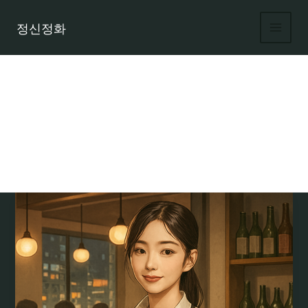
콘
텐
정신정화
츠
로
건
너
뛰
기
주점 업계 취업 팁