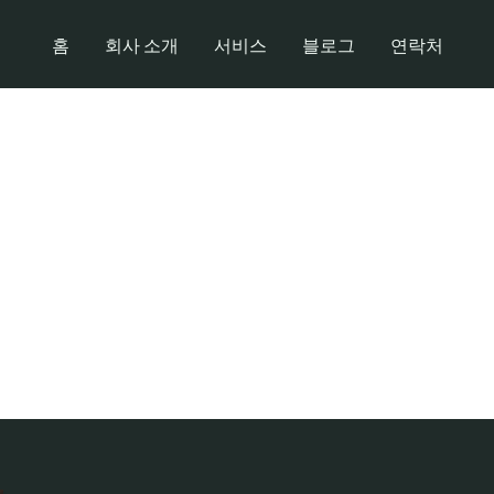
홈
회사 소개
서비스
블로그
연락처
주말 밤근무 유흥알