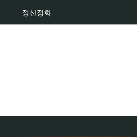
콘
정신정화
텐
츠
로
건
너
뛰
기