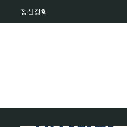
콘
정신정화
텐
츠
로
건
너
뛰
기