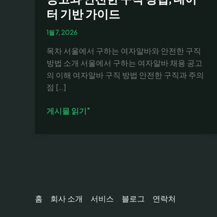
터 기반 가이드
1월 7, 2026
목차 서울에서 구하는 여자알바와 안전한 구직
방법 소개 서울에서 구하는 여자알바 채용 공고
의 이해 여자알바 구직 방법 안전한 구직과 주의
점 […]
서
게시물 읽기"
울
에
서
구
하
는
여
홈
회사 소개
서비스
블로그
연락처
자