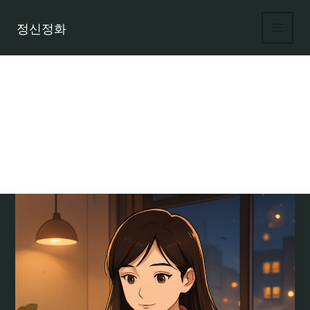
콘
텐
정신정화
츠
로
건
너
뛰
기
전국 밤알바 구직