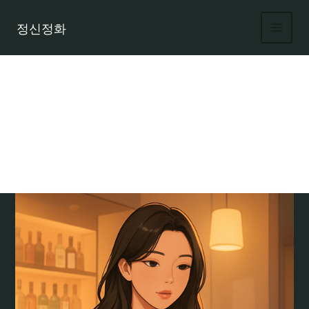
콘
텐
정신정화
츠
로
건
너
뛰
기
유흥주점 채용