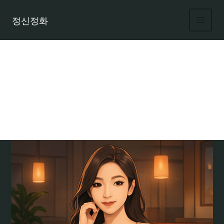
콘
텐
정신정화
츠
로
건
너
뛰
기
유흥업계 취업