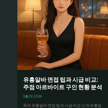
이
드:
서
울
강
남
유
흥
주
점
호
스
테
유흥알바 면접 팁과 시급 비교:
스
아
주점 아르바이트 구인 현황 분석
르
5월 22, 2026
바
이
목차 유흥알바 면접 팁과 시급 비교 소개 유흥알