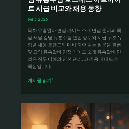
트 시급 비교와 채용 동향
6월 3, 2026
목차 유흥알바 면접 가이드 소개 면접 준비의 핵
심 서울 강남 유흥주점 면접 정보와 시급 구조 유
형별 채용 트렌드와 대비 자주 묻는 질문들 결론
및 요약 유흥알바 면접 가이드 소개 유흥알바 면
접은 직무 이해와 안전 관리, 고객 응대 태도가
핵심입니다.
유
게시물 읽기"
흥
알
바
면
접
가