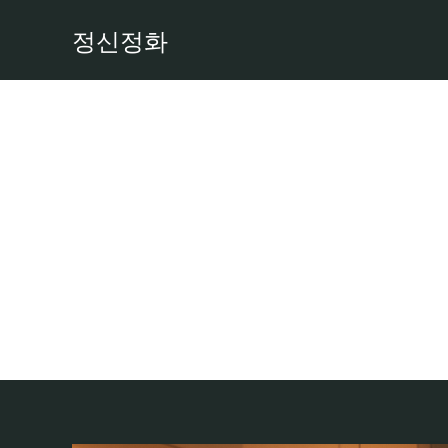
콘
정신정화
텐
츠
로
건
너
뛰
기