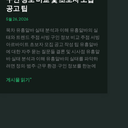
공고 팁
5월 26, 2026
목차 유흥알바 실태 분석과 이해 유흥알바의 실
태와 트렌드 주점 서빙 구인 정보 비교 주점 서빙
아르바이트 초보자 모집 공고 작성 팁 유흥알바
에 대한 자주 묻는 질문들 결론 및 시사점 유흥알
바 실태 분석과 이해 유흥알바의 실태를 파악하
려면 정의·범주·근무 환경·구인 정보를 한눈에
유
게시물 읽기"
흥
알
바
실
태
분