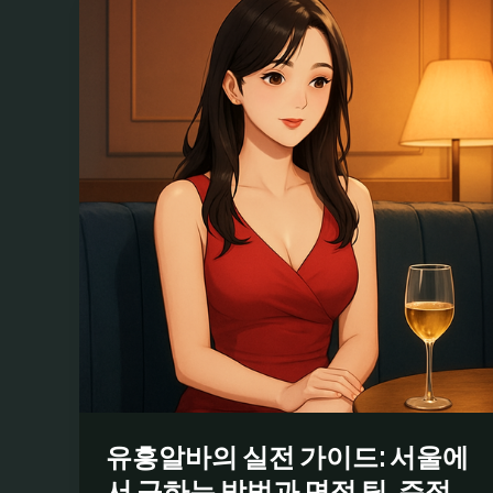
유흥알바의 실전 가이드: 서울에
서 구하는 방법과 면접 팁, 주점