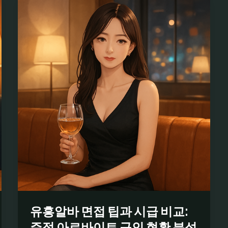
유흥알바 면접 팁과 시급 비교:
주점 아르바이트 구인 현황 분석