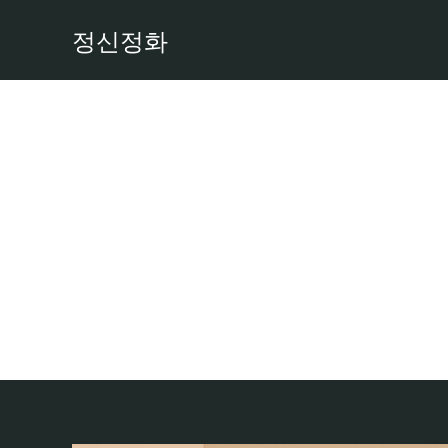
콘
정신정화
텐
츠
로
건
너
뛰
기