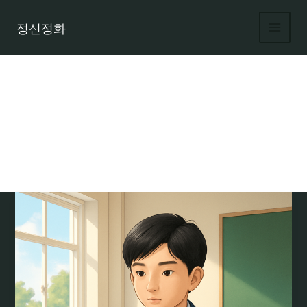
콘
텐
정신정화
츠
로
건
너
뛰
기
영재학교 교육과정