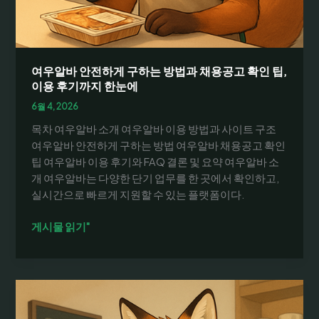
공
고
및
주
말/
여우알바 안전하게 구하는 방법과 채용공고 확인 팁,
단
이용 후기까지 한눈에
기
6월 4, 2026
알
목차 여우알바 소개 여우알바 이용 방법과 사이트 구조
바
여우알바 안전하게 구하는 방법 여우알바 채용공고 확인
채
팁 여우알바 이용 후기와 FAQ 결론 및 요약 여우알바 소
용
개 여우알바는 다양한 단기 업무를 한 곳에서 확인하고,
방
실시간으로 빠르게 지원할 수 있는 플랫폼이다.
법
여
게시물 읽기"
우
알
바
안
전