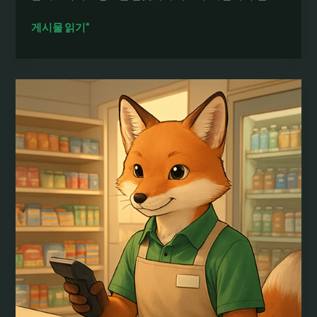
여
게시물 읽기"
우
알
바
시
급
높
은
알
바
찾
기:
카
페
알
바
모
집