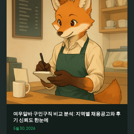
하
게
구
하
는
방
법
과
채
용
공
고
확
인
팁,
이
용
여우알바 구인구직 비교 분석: 지역별 채용공고와 후
후
기 신뢰도 한눈에
기
5월 30, 2026
까