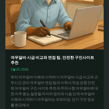
지
역
별
채
용
공
고
와
후
기
신
여우알바 시급 비교와 면접 팁, 안전한 구인사이트
뢰
추천
도
5월 25, 2026
한
목차 여우알바 이해와 시작하기 여우알바 시급 비교와 근
눈
무시간 관리 여우알바 면접 팁과 이력서 작성 요령 안전
에
한 여우알바 구인 사이트 추천과 주의사항 여우알바에 대
한 자주 묻는 질문들 마지막 정리와 다음 단계 여우알바
이해와 시작하기 여우알바는 파트타임·단기 구인 정보
를 한곳에서