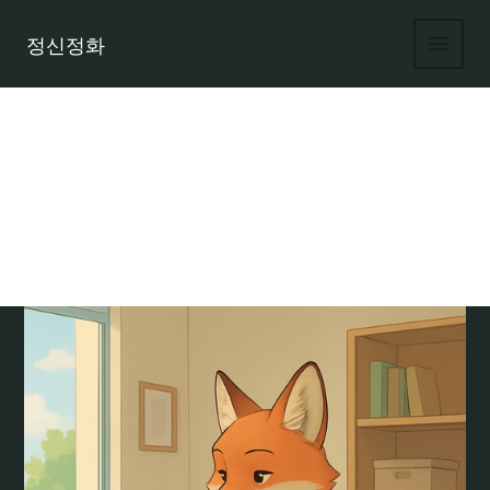
콘
텐
정신정화
츠
로
건
너
뛰
기
여우알바