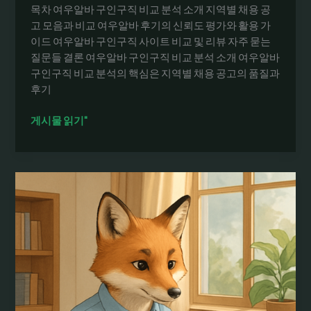
목차 여우알바 구인구직 비교 분석 소개 지역별 채용 공
지
고 모음과 비교 여우알바 후기의 신뢰도 평가와 활용 가
한
이드 여우알바 구인구직 사이트 비교 및 리뷰 자주 묻는
눈
질문들 결론 여우알바 구인구직 비교 분석 소개 여우알바
에
구인구직 비교 분석의 핵심은 지역별 채용 공고의 품질과
후기
여
게시물 읽기"
우
알
바
구
인
구
직
비
교
분
석: