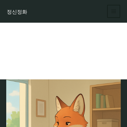
콘
텐
정신정화
츠
로
건
너
뛰
기
여우알바 카페 알바