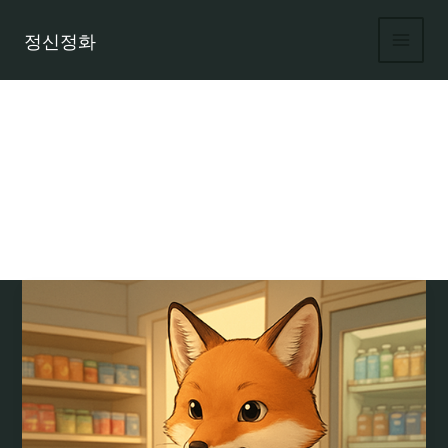
콘
텐
정신정화
츠
로
건
너
뛰
기
여우알바 지원 시