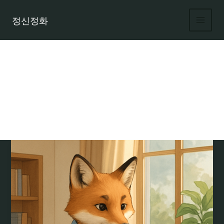
콘
텐
정신정화
츠
로
건
너
뛰
기
여우알바 시급