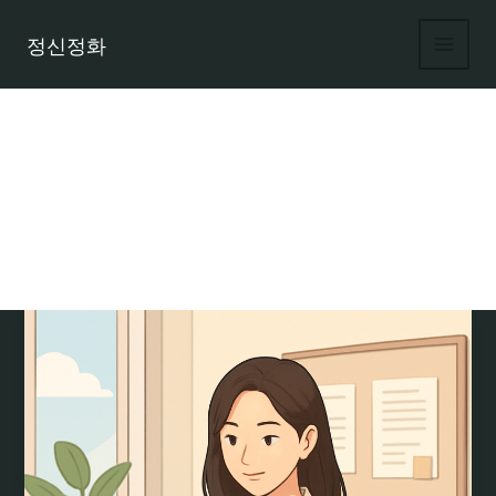
콘
텐
정신정화
츠
로
건
너
뛰
기
여성 인재 채용