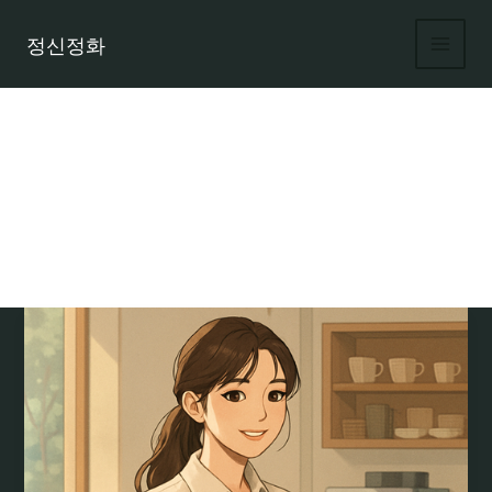
콘
텐
정신정화
츠
로
건
너
뛰
기
여성 아르바이트 구인