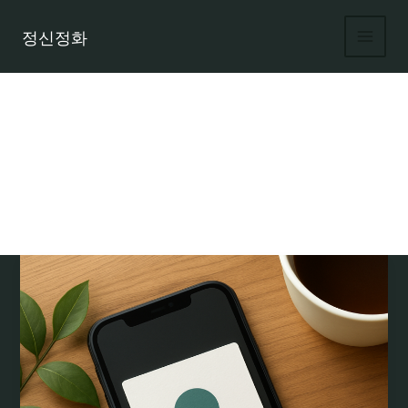
콘
텐
정신정화
츠
로
건
너
뛰
기
아이폰용 무료 모바일