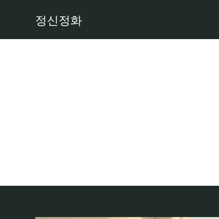
콘
정신정화
텐
츠
로
건
너
뛰
기