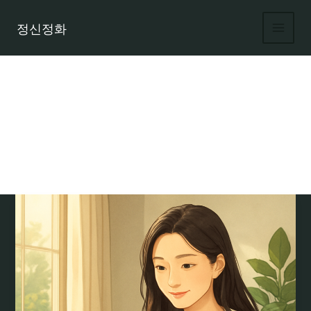
콘
텐
정신정화
츠
로
건
너
뛰
기
시간제 고소득 알바