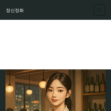
콘
텐
정신정화
츠
로
건
너
뛰
기
술집 아르바이트 면접