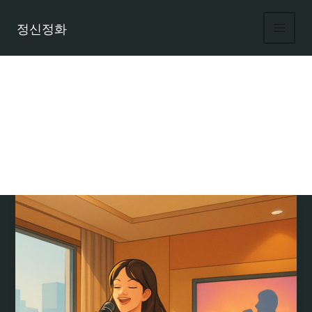
콘
텐
정신정화
츠
로
건
너
뛰
기
송파 노래방