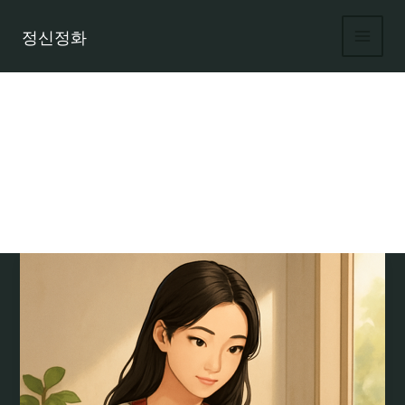
콘
텐
정신정화
츠
로
건
너
뛰
기
성인 알바 안전하게