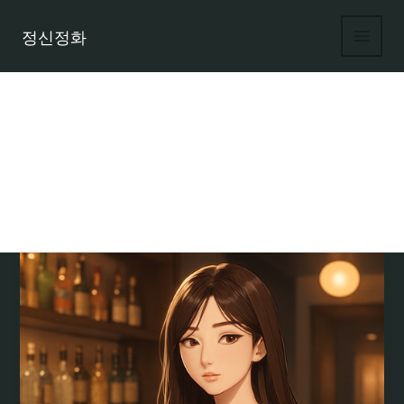
콘
텐
정신정화
츠
로
건
너
뛰
기
서울에서 유흥업소 아르바이트