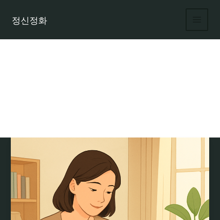
콘
텐
정신정화
츠
로
건
너
뛰
기
상품권 리셀링