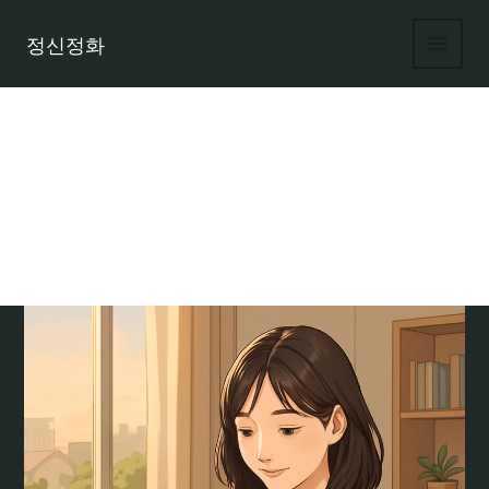
콘
텐
정신정화
츠
로
건
너
뛰
기
부산 밤알바 커뮤니티