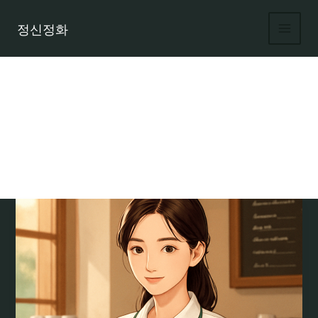
콘
텐
정신정화
츠
로
건
너
뛰
기
부산 레이디알바 구인