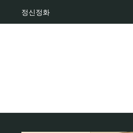
콘
정신정화
텐
츠
로
건
너
뛰
기