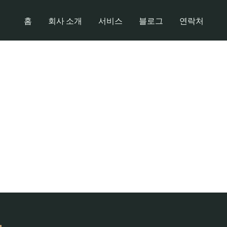
홈
회사 소개
서비스
블로그
연락처
방송인 채용