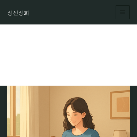
콘
텐
정신정화
츠
로
건
너
뛰
기
룸알바 시급 비교