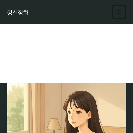
콘
텐
정신정화
츠
로
건
너
뛰
기
룸알바 모집