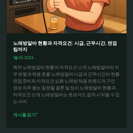
고
분
석
과
매
장
채
노래방알바 현황과 자격요건: 시급, 근무시간, 면접
용
팁까지
전
1월 25, 2026
략
목차 노래방알바 현황과 자격요건 소개 노래방알바의 직
(데
무 유형과 채용 흐름 노래방알바 시급과 근무시간의 현황
이
면접 준비와 자격요건 심화 노래방 채용 트렌드와 구인
터
정보 자주 묻는 질문들 결론 및 정리 노래방알바 현황과
기
자격요건 소개 노래방알바는 초보자도 쉽게 시작할 수 있
반)
는 서비
노
게시물 읽기"
래
방