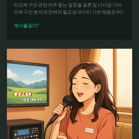
라오케 구인 관련 자주 묻는 질문들 결론 및 시사점 가라
오케 구인 분석과 전략의 필요성 데이터 기반 채용은 RO
가
게시물 읽기"
라
오
케
구
인:
서
울
강
남
노
래
방
채
용
공