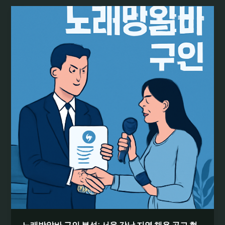
알
바
현
황
과
자
격
요
건:
시
급,
근
무
시
간,
면
접
팁
까
지
노래방알바 구인 분석: 서울 강남 지역 채용 공고 현