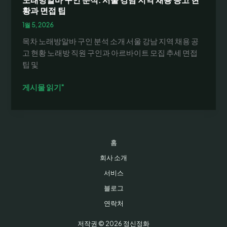
황과 면접 팁
1월 5, 2026
목차 노래방알바 구인 분석 소개 서울 강남 지역 채용 공
고 현황 노래방 직원 구인과 아르바이트 모집 추세 면접
팁 및
노
게시물 읽기"
래
방
알
바
홈
구
인
회사 소개
분
서비스
석:
블로그
서
울
연락처
강
저작권 © 2026 정신정화
남