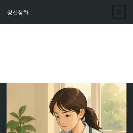
콘
텐
정신정화
츠
로
건
너
뛰
기
노도알바 초보자도 쉽게