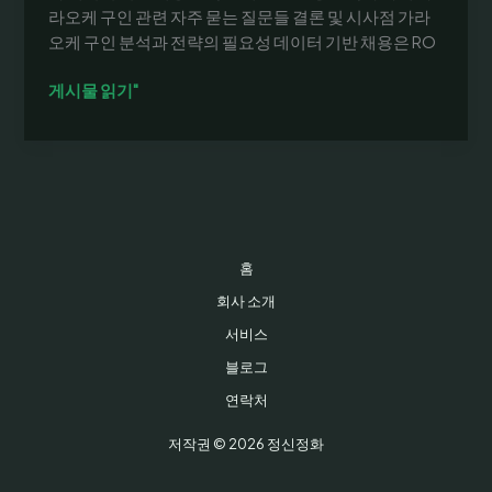
라오케 구인 관련 자주 묻는 질문들 결론 및 시사점 가라
오케 구인 분석과 전략의 필요성 데이터 기반 채용은 RO
가
게시물 읽기"
라
오
케
구
인:
서
울
홈
강
회사 소개
남
서비스
노
래
블로그
방
연락처
채
용
저작권 © 2026 정신정화
공